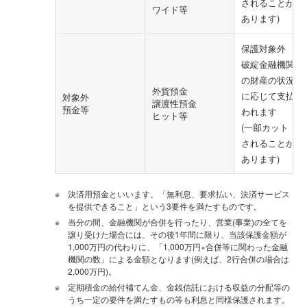
されることが
ワイド等
あります)
保護対象外
破綻金融機関
の財産の状況
外貨預金
に応じて支払
対象外
譲渡性預金
預金等
われます
ヒット等
(一部カット
されることが
あります)
決済用預金といいます。「無利息、要求払い、決済サービス
を提供できること」という3要件を満たすものです。
当分の間、金融機関が合併を行ったり、営業(事業)の全てを
譲り受けた場合には、その後1年間に限り、当該保護金額が
1,000万円の代わりに、「1,000万円×合併等に関わった金融
機関の数」による金額となります(例えば、2行合併の場合は
2,000万円)。
定期積金の給付補てん金、金銭信託における収益の分配等の
うち一定の要件を満たすもの等も利息と同様保護されます。