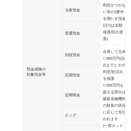
利息がつかな
当座預金
い等の3要件
を満たす預金
(注1)は全額
保護(恒久措
普通預金
置)
合算して元本
別段預金
1,000万円(注
2)までとその
預金保険の
利息等(注3)
対象預金等
定期預金
を保護
1,000万円を
超える部分は
定期積金
破綻金融機関
の財産の状況
に応じて支払
ビッグ
われます
(一部カット