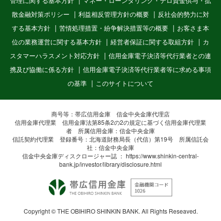
管理に関する基本方針
マネー・ローンダリング・テロ資金供与・拡
散金融対策ポリシー
利益相反管理方針の概要
反社会的勢力に対
する基本方針
苦情処理措置・紛争解決措置等の概要
お客さま本
位の業務運営に関する基本方針
経営者保証に関する取組方針
カ
スタマーハラスメント対応方針
信用金庫電子決済等代行業者との連
携及び協働に係る方針
信用金庫電子決済等代行業者等に求める事項
の基準
このサイトについて
商号等：帯広信用金庫 信金中央金庫代理店
信用金庫代理業 信用金庫法第85条2の2の規定に基づく信用金庫代理業
者 所属信用金庫：信金中央金庫
信託契約代理業 登録番号：北海道財務局長（代信）第19号 所属信託会
社：信金中央金庫
信金中央金庫ディスクロージャー誌 ：
https://www.shinkin-central-
bank.jp/investor/library/disclosure.html
Copyright © THE OBIHIRO SHINKIN BANK. All Rights Reseaved.