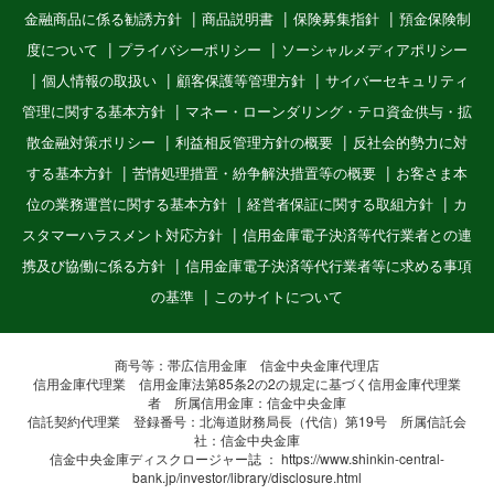
金融商品に係る勧誘方針
商品説明書
保険募集指針
預金保険制
度について
プライバシーポリシー
ソーシャルメディアポリシー
個人情報の取扱い
顧客保護等管理方針
サイバーセキュリティ
管理に関する基本方針
マネー・ローンダリング・テロ資金供与・拡
散金融対策ポリシー
利益相反管理方針の概要
反社会的勢力に対
する基本方針
苦情処理措置・紛争解決措置等の概要
お客さま本
位の業務運営に関する基本方針
経営者保証に関する取組方針
カ
スタマーハラスメント対応方針
信用金庫電子決済等代行業者との連
携及び協働に係る方針
信用金庫電子決済等代行業者等に求める事項
の基準
このサイトについて
商号等：帯広信用金庫 信金中央金庫代理店
信用金庫代理業 信用金庫法第85条2の2の規定に基づく信用金庫代理業
者 所属信用金庫：信金中央金庫
信託契約代理業 登録番号：北海道財務局長（代信）第19号 所属信託会
社：信金中央金庫
信金中央金庫ディスクロージャー誌 ：
https://www.shinkin-central-
bank.jp/investor/library/disclosure.html