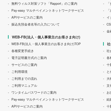
無料ウィルス対策ソフト「Rapport」のご案内
「
Pay-easy マルチペイメントネットワークサービス
「
APIサービスのご案内
イ
振込先預金者名等の入力について
C
金
WEB-FB(法人・個人事業主のお客さま向け)
WEB-FB(法人・個人事業主のお客さま向け)TOP
社
各種変更手続き
社
電子証明書方式のご案内
各
サービスのご案内
十
ご利用環境
と
ご利用までの流れ
大
ご利用マニュアル
文
ワンタイムパスワードのご案内
お
Pay-easy マルチペイメントネットワークサービス
結
APIサービスのご案内
十