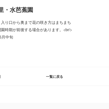
里・水芭蕉園
。入り口から奥まで花の咲き方はまちまち
園時期が前後する場合があります。<br/>
5月中旬
園
一覧に戻る