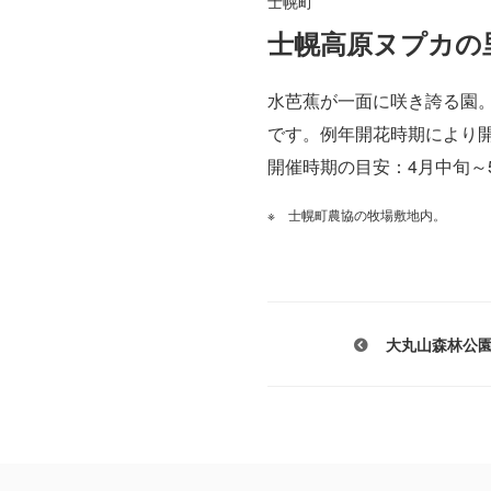
士幌町
士幌高原ヌプカの
水芭蕉が一面に咲き誇る園
です。例年開花時期により開
開催時期の目安：4月中旬～
士幌町農協の牧場敷地内。
大丸山森林公