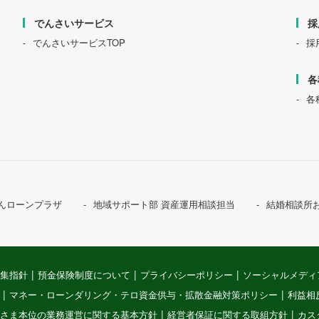
でんさいサービス
採
でんさいサービスTOP
採
各
各
んローンプラザ
地域サポート部 資産運用相談担当
結婚相談所
集指針
預金保険制度について
プライバシーポリシー
ソーシャルメディ
マネー・ローンダリング・テロ資金供与・拡散金融対策ポリシー
利益相
さま本位の業務運営に関する基本方針
経営者保証に関する取組方針
カス