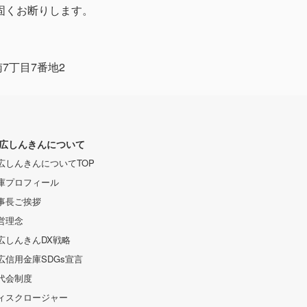
固くお断りします。
南7丁目7番地2
広しんきんについて
広しんきんについてTOP
庫プロフィール
事長ご挨拶
営理念
広しんきんDX戦略
広信用金庫SDGs宣言
代会制度
ィスクロージャー