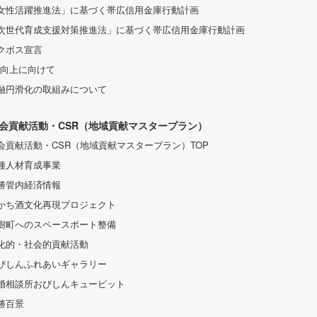
女性活躍推進法」に基づく帯広信用金庫行動計画
次世代育成支援対策推進法」に基づく帯広信用金庫行動計画
クボス宣言
S向上に向けて
融円滑化の取組みについて
会貢献活動・CSR（地域貢献マスタープラン）
会貢献活動・CSR（地域貢献マスタープラン）TOP
種人材育成事業
勝管内経済情報
かち酒文化再現プロジェクト
樹町へのスペースポート整備
化的・社会的貢献活動
びしんふれあいギャラリー
婚相談所おびしんキューピット
勝百景