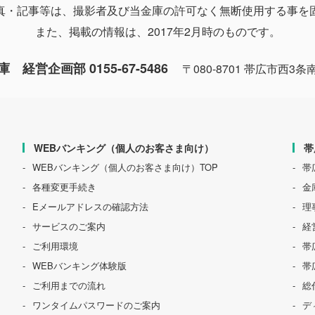
真・記事等は、撮影者及び当金庫の許可なく無断使用する事を
また、掲載の情報は、2017年2月時のものです。
経営企画部 0155-67-5486
〒080-8701 帯広市西3条
WEBバンキング（個人のお客さま向け）
帯
WEBバンキング（個人のお客さま向け）TOP
帯
各種変更手続き
金
Eメールアドレスの確認方法
理
サービスのご案内
経
ご利用環境
帯
WEBバンキング体験版
帯
ご利用までの流れ
総
ワンタイムパスワードのご案内
デ