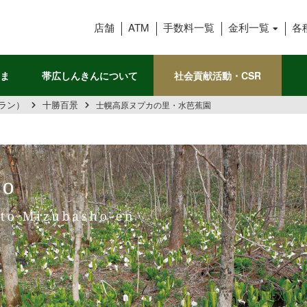
帯広信用金庫
店舗
ATM
手数料一覧
金利一覧
各
ま
帯広しんきんについて
社会貢献活動・CSR
ラン）
十勝百景
士幌高原ヌプカの里・水芭蕉園