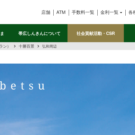
帯広信用金庫
店舗
ATM
手数料一覧
金利一覧
各
ま
帯広しんきんについて
社会貢献活動・CSR
ラン）
十勝百景
弘和周辺