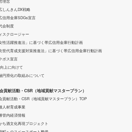
営理念
広しんきんDX戦略
広信用金庫SDGs宣言
代会制度
ィスクロージャー
女性活躍推進法」に基づく帯広信用金庫行動計画
次世代育成支援対策推進法」に基づく帯広信用金庫行動計画
クボス宣言
S向上に向けて
融円滑化の取組みについて
会貢献活動・CSR（地域貢献マスタープラン）
会貢献活動・CSR（地域貢献マスタープラン）TOP
種人材育成事業
勝管内経済情報
かち酒文化再現プロジェクト
樹町へのスペースポート整備