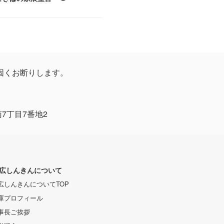
固くお断りします。
南7丁目7番地2
広しんきんについて
広しんきんについてTOP
庫プロフィール
事長ご挨拶