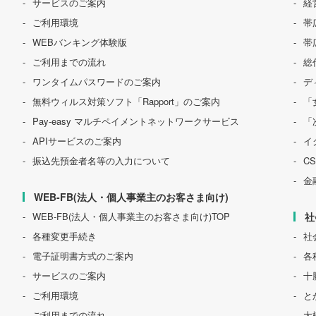
サービスのご案内
経
ご利用環境
帯
WEBバンキング体験版
帯
ご利用までの流れ
総
ワンタイムパスワードのご案内
デ
無料ウィルス対策ソフト「Rapport」のご案内
「
Pay-easy マルチペイメントネットワークサービス
「
APIサービスのご案内
イ
振込先預金者名等の入力について
C
金
WEB-FB(法人・個人事業主のお客さま向け)
WEB-FB(法人・個人事業主のお客さま向け)TOP
社
各種変更手続き
社
電子証明書方式のご案内
各
サービスのご案内
十
ご利用環境
と
ご利用までの流れ
大