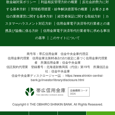
散金融対策ポリシー
利益相反管理方針の概要
反社会的勢力に対
する基本方針
苦情処理措置・紛争解決措置等の概要
お客さま本
位の業務運営に関する基本方針
経営者保証に関する取組方針
カ
スタマーハラスメント対応方針
信用金庫電子決済等代行業者との連
携及び協働に係る方針
信用金庫電子決済等代行業者等に求める事項
の基準
このサイトについて
商号等：帯広信用金庫 信金中央金庫代理店
信用金庫代理業 信用金庫法第85条2の2の規定に基づく信用金庫代理業
者 所属信用金庫：信金中央金庫
信託契約代理業 登録番号：北海道財務局長（代信）第19号 所属信託会
社：信金中央金庫
信金中央金庫ディスクロージャー誌 ：
https://www.shinkin-central-
bank.jp/investor/library/disclosure.html
Copyright © THE OBIHIRO SHINKIN BANK. All Rights Reseaved.